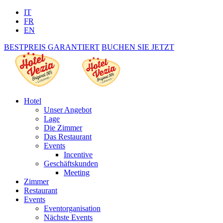
IT
FR
EN
BESTPREIS GARANTIERT
BUCHEN SIE JETZT
Hotel
Unser Angebot
Lage
Die Zimmer
Das Restaurant
Events
Incentive
Geschäftskunden
Meeting
Zimmer
Restaurant
Events
Eventorganisation
Nächste Events