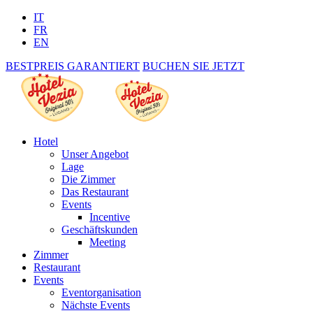
IT
FR
EN
BESTPREIS GARANTIERT
BUCHEN SIE JETZT
Hotel
Unser Angebot
Lage
Die Zimmer
Das Restaurant
Events
Incentive
Geschäftskunden
Meeting
Zimmer
Restaurant
Events
Eventorganisation
Nächste Events