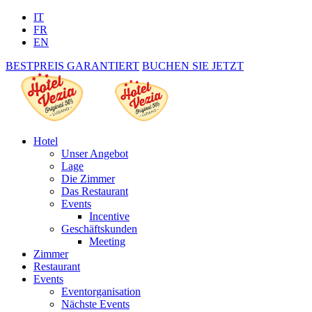
IT
FR
EN
BESTPREIS GARANTIERT
BUCHEN SIE JETZT
Hotel
Unser Angebot
Lage
Die Zimmer
Das Restaurant
Events
Incentive
Geschäftskunden
Meeting
Zimmer
Restaurant
Events
Eventorganisation
Nächste Events