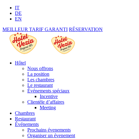
IT
DE
EN
MEILLEUR TARIF GARANTI
RÉSERVATION
Hôtel
Nous offrons
La position
Les chambres
Le restaurant
Événements spéciaux
Incentive
Clientèle d’affaires
Meeting
Chambres
Restaurant
Événements
Prochains évenements
Organiser un évenement