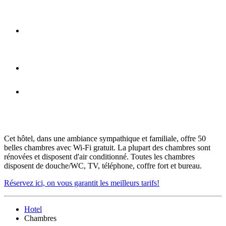
conditionné
Un garage privé juste sous la chambre
avec accès direct
Chambre familiale
Toutes les chambres disposent de
douche/WC, TV, téléphone, coffre fort
et bureau
Cet hôtel, dans une ambiance sympathique et familiale, offre 50
belles chambres avec Wi-Fi gratuit. La plupart des chambres sont
rénovées et disposent d'air conditionné. Toutes les chambres
disposent de douche/WC, TV, téléphone, coffre fort et bureau.
Réservez ici, on vous garantit les meilleurs tarifs!
Hotel
Chambres