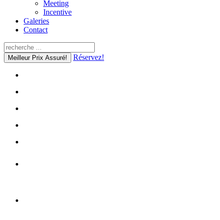
Meeting
Incentive
Galeries
Contact
Réservez!
Meilleur Prix Assuré!
50 belles chambres
avec Wi-Fi gratuit
La plupart des chambres sont
rénovées et disposent d'air